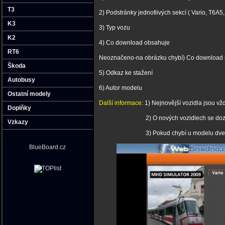
T3
2) Podstránky jednotlivých sekcí ( Vario, T6A5,
K3
3) Typ vozu
K2
4) Co download obsahuje
RT6
Neoznačeno-na obrázku chybí) Co download 
Škoda
5) Odkaz ke stažení
Autobusy
6) Autor modelu
Ostatní modely
Další informace:
1) Nejnovější vozidla jsou vžd
Doplňky
2) O nových vozidlech se dozvíte t
Vzkazy
3) Pokud chybí u modelu dveře nebo ji
BlueBoard.cz