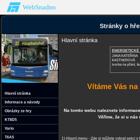
WebSnadno
Stránky o h
Hlavní stránka
ENERGETICKÉ
JANA KATEŘINA
KASTNEROVÁ
tvorba na přání, il
Vítáme Vás na
Hlavní stránka
Informace a návody
Na tomto webu naleznete informace 
Obrázky ze hry
Věříme, že si u nás
KT8D5
Vario
T6A5
1) Hlavní menu - Zde si můžete vybrat sekci s t