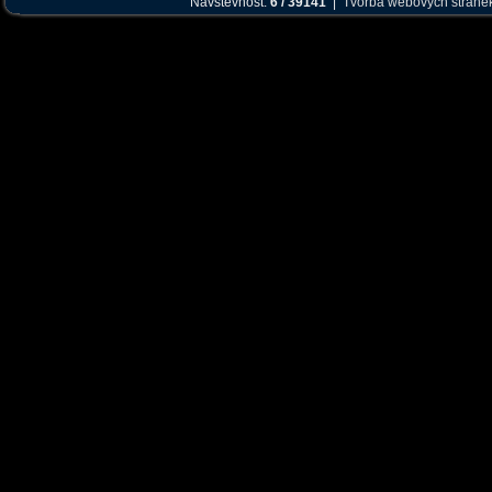
Návštěvnost:
6 / 39141
|
Tvorba webových stráne